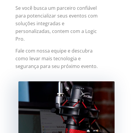
Se você busca um parceiro confiável
para potencializar seus eventos com
soluções integradas e
personalizadas, contem com a Logic
Pro.
Fale com nossa equipe e descubra
como levar mais tecnologia e
segurança para seu próximo evento.